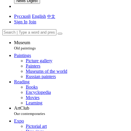
News Digest
Русский
English
中文
Sign In
Join
Museum
Old paintings
Paintings
Picture gallery
Painters
Museums of the world
Russian painters
Reading
Books
Encyclopedia
Movies
Learning
ArtClub
Our contemporaries
Expo
Pictorial art