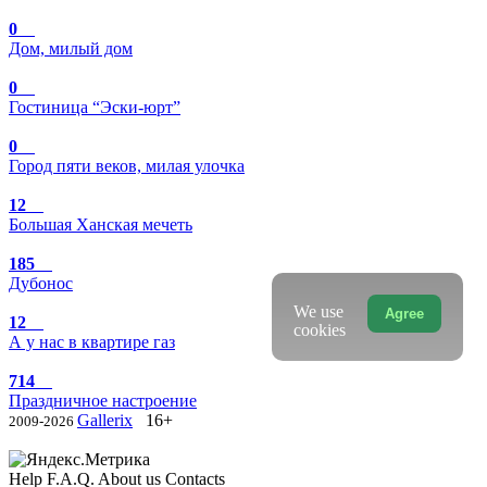
0
Дом, милый дом
0
Гостиница “Эски-юрт”
0
Город пяти веков, милая улочка
12
Большая Ханская мечеть
185
Дубонос
We use
Agree
12
cookies
А у нас в квартире газ
714
Праздничное настроение
Gallerix
16+
2009-2026
Help
F.A.Q.
About us
Contacts