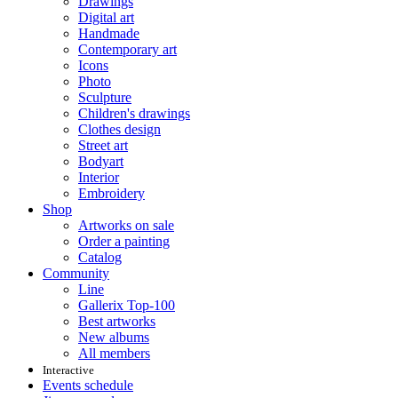
Drawings
Digital art
Handmade
Contemporary art
Icons
Photo
Sculpture
Children's drawings
Clothes design
Street art
Bodyart
Interior
Embroidery
Shop
Artworks on sale
Order a painting
Catalog
Community
Line
Gallerix Top-100
Best artworks
New albums
All members
Interactive
Events schedule