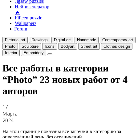
Jigsaw puzzles
Нейрогенератор
🔥
Fifteen puzzle
Wallpapers
Forum
Pictorial art
Drawings
Digital art
Handmade
Contemporary art
Photo
Sculpture
Icons
Bodyart
Street art
Clothes design
Interior
Embroidery
Все работы в категории
“Photo”
23 новых работ от 4
авторов
17
Марта
2024
На этой странице показаны все загрузки в категорию за
определённый день, без ограничений.