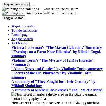
Toggle navigation
Toggle Search
Toggle menubar
Toggle fullscreen
Boxed page
Toggle Search
Art News
Victoria Lederman’s "The Mayan Calendar," Summary
"Evenings on a Farm Near Dikanka" by Nikolai Gogol,
summary
Vladimir Torin’s "The Mystery of 12 Rue Florette"
(Summary)
"About Noses and Castles" by Vladimir Torin, summary
"Secrets of the Old Pharmacy" by Vladimir Torin,
summary
A summary of "They Fought for Their Country" by
Mikhail Sholokhov
A summary of Mikhail Sholokhov’s "The Fate of a Man"
New secret chambers discovered in the Giza pyramids: