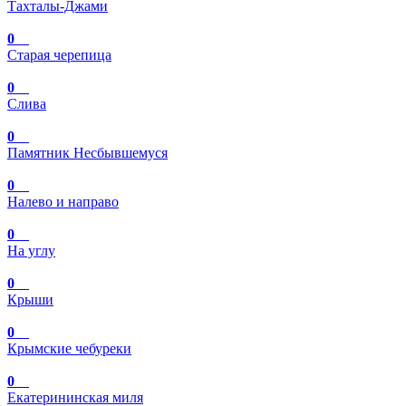
Тахталы-Джами
0
Старая черепица
0
Слива
0
Памятник Несбывшемуся
0
Налево и направо
0
На углу
0
Крыши
0
Крымские чебуреки
0
Екатерининская миля